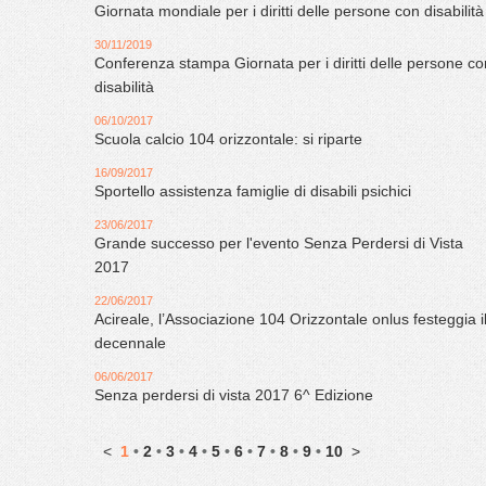
Giornata mondiale per i diritti delle persone con disabilità
30/11/2019
Conferenza stampa Giornata per i diritti delle persone co
disabilità
06/10/2017
Scuola calcio 104 orizzontale: si riparte
16/09/2017
Sportello assistenza famiglie di disabili psichici
23/06/2017
Grande successo per l'evento Senza Perdersi di Vista
2017
22/06/2017
Acireale, l’Associazione 104 Orizzontale onlus festeggia i
decennale
06/06/2017
Senza perdersi di vista 2017 6^ Edizione
<
1
•
2
•
3
•
4
•
5
•
6
•
7
•
8
•
9
•
10
>