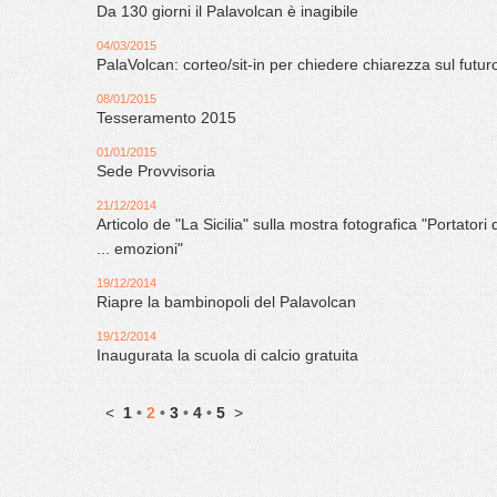
Da 130 giorni il Palavolcan è inagibile
04/03/2015
PalaVolcan: corteo/sit-in per chiedere chiarezza sul futur
08/01/2015
Tesseramento 2015
01/01/2015
Sede Provvisoria
21/12/2014
Articolo de "La Sicilia" sulla mostra fotografica "Portatori 
... emozioni"
19/12/2014
Riapre la bambinopoli del Palavolcan
19/12/2014
Inaugurata la scuola di calcio gratuita
<
1
•
2
•
3
•
4
•
5
>