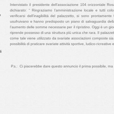
Intervistato il presidente dell’associazione 104 orizzontale Ro
dichiarato: “ Ringraziamo l’amministrazione locale e tutti colo
o
verificarsi dell’inagibilità del palazzetto, si sono prontamente
usufruivano e hanno predisposto un piano di salvaguardia della 
l’aumento delle somme necessarie per il ripristino. Oggi è un gio
riprende possesso di una struttura più unica che rara. Il palazze
come tale viene utilizzato da svariate associazioni composte si
possibilità di praticare svariate attività sportive, ludico-ricreative e
di
P.s.: Ci piacerebbe dare questo annuncio il prima possibile, ma 